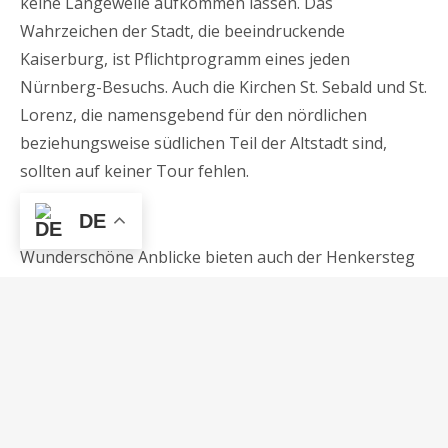
keine Langeweile aufkommen lassen. Das
Wahrzeichen der Stadt, die beeindruckende
Kaiserburg, ist Pflichtprogramm eines jeden
Nürnberg-Besuchs. Auch die Kirchen St. Sebald und St.
Lorenz, die namensgebend für den nördlichen
beziehungsweise südlichen Teil der Altstadt sind,
sollten auf keiner Tour fehlen.
DE
Wunderschöne Anblicke bieten auch der Henkersteg
und der Weinstadel von der Maxbrücke aus gesehen.
Im Untergrund von Nürnberg erstreckt sich ein
riesiges Labyrinth aus Felsengängen und Gewölben,
das zu spannenden Abenteuern für Groß und Klein
einlädt.